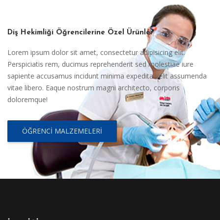
Diş Hekimliği Öğrencilerine Özel Ürünler
Lorem ipsum dolor sit amet, consectetur adipisicing elit.
Perspiciatis rem, ducimus reprehenderit sed molestiae iure
sapiente accusamus incidunt minima expedita velit assumenda
vitae libero. Eaque nostrum magni architecto, corporis
doloremque!
ÖĞRENCI MALZEMELERI