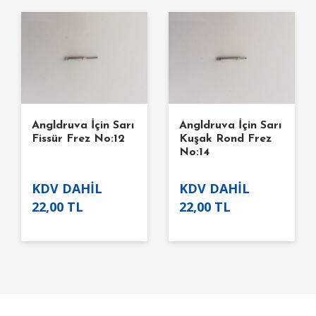
Angldruva İçin Sarı
Angldruva İçin Sarı
Fissür Frez No:12
Kuşak Rond Frez
No:14
KDV DAHİL
KDV DAHİL
22,00 TL
22,00 TL