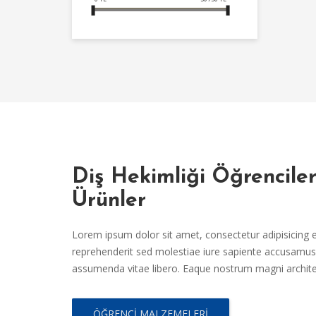
Diş Hekimliği Öğrencile
Ürünler
Lorem ipsum dolor sit amet, consectetur adipisicing el
reprehenderit sed molestiae iure sapiente accusamus 
assumenda vitae libero. Eaque nostrum magni archit
ÖĞRENCI MALZEMELERI