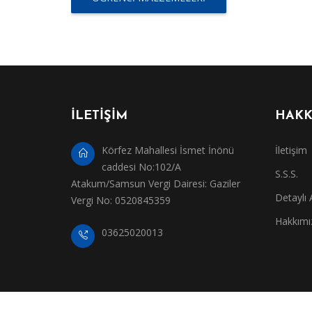
İLETİŞİM
HAKK
Körfez Mahallesi İsmet İnönü
İletişim
caddesi No:102/A
S.S.S.
Atakum/Samsun Vergi Dairesi: Gaziler
Detaylı
Vergi No: 0520845359
Hakkımı
03625020013