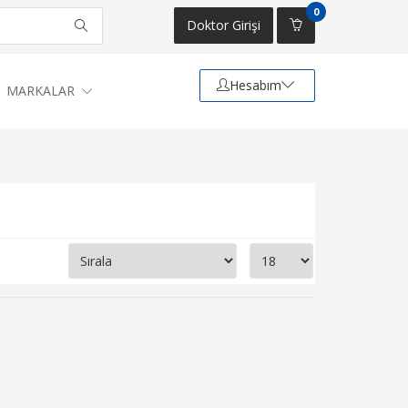
0
Doktor Girişi
Hesabım
MARKALAR