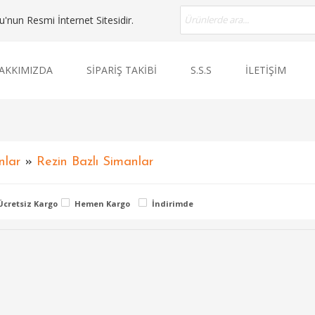
nun Resmi İnternet Sitesidir.
AKKIMIZDA
SİPARİŞ TAKİBİ
S.S.S
İLETİŞİM
nlar
»
Rezin Bazlı Simanlar
Ücretsiz Kargo
Hemen Kargo
İndirimde