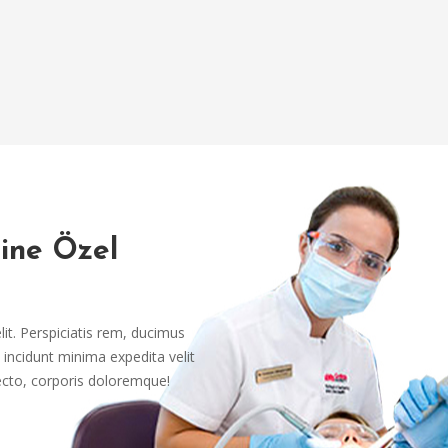
rine Özel
it. Perspiciatis rem, ducimus
incidunt minima expedita velit
ecto, corporis doloremque!