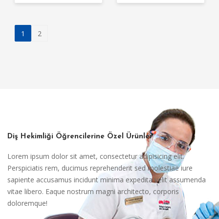
1
2
Diş Hekimliği Öğrencilerine Özel Ürünler
Lorem ipsum dolor sit amet, consectetur adipisicing elit.
Perspiciatis rem, ducimus reprehenderit sed molestiae iure
sapiente accusamus incidunt minima expedita velit assumenda
vitae libero. Eaque nostrum magni architecto, corporis
doloremque!