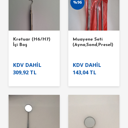
%96
Kretuar (H6/H7)
Muayene Seti
İçi Boş
(Ayna,Sond,Presel)
KDV DAHİL
KDV DAHİL
309,92 TL
143,04 TL