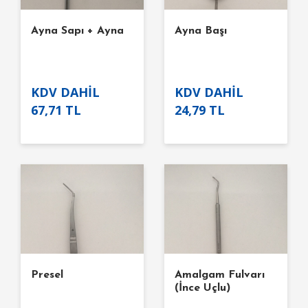
Ayna Sapı + Ayna
Ayna Başı
KDV DAHİL
KDV DAHİL
67,71 TL
24,79 TL
Presel
Amalgam Fulvarı
(İnce Uçlu)