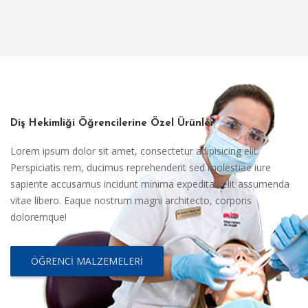
Diş Hekimliği Öğrencilerine Özel Ürünler
Lorem ipsum dolor sit amet, consectetur adipisicing elit.
Perspiciatis rem, ducimus reprehenderit sed molestiae iure
sapiente accusamus incidunt minima expedita velit assumenda
vitae libero. Eaque nostrum magni architecto, corporis
doloremque!
ÖĞRENCI MALZEMELERI