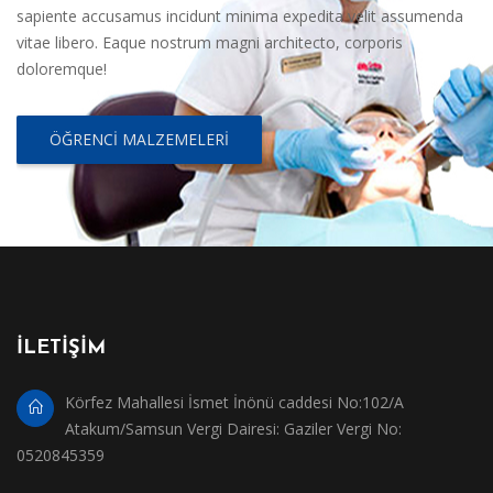
sapiente accusamus incidunt minima expedita velit assumenda
vitae libero. Eaque nostrum magni architecto, corporis
doloremque!
ÖĞRENCI MALZEMELERI
İLETİŞİM
Körfez Mahallesi İsmet İnönü caddesi No:102/A
Atakum/Samsun Vergi Dairesi: Gaziler Vergi No:
0520845359