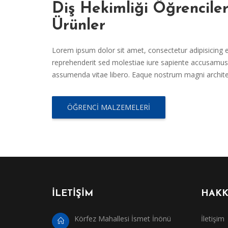
Diş Hekimliği Öğrencile
Ürünler
Lorem ipsum dolor sit amet, consectetur adipisicing el
reprehenderit sed molestiae iure sapiente accusamus 
assumenda vitae libero. Eaque nostrum magni archit
ÖĞRENCI MALZEMELERI
İLETİŞİM
HAKK
Körfez Mahallesi İsmet İnönü
İletişim