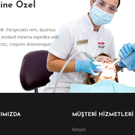
rine Özel
it. Perspiciatis rem, ducimus
incidunt minima expedita velit
ecto, corporis doloremque!
IMIZDA
MÜŞTERİ HİZMETLERİ
İletişim