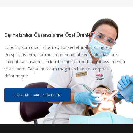
Diş Hekimliği Öğrencilerine Özel Ürünler
Lorem ipsum dolor sit amet, consectetur adipisicing elit.
Perspiciatis rem, ducimus reprehenderit sed molestiae iure
sapiente accusamus incidunt minima expedita velit assumenda
vitae libero. Eaque nostrum magni architecto, corporis
doloremque!
ÖĞRENCI MALZEMELERI