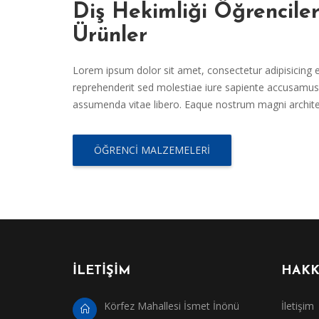
Diş Hekimliği Öğrencile
Ürünler
Lorem ipsum dolor sit amet, consectetur adipisicing el
reprehenderit sed molestiae iure sapiente accusamus 
assumenda vitae libero. Eaque nostrum magni archit
ÖĞRENCI MALZEMELERI
İLETİŞİM
HAKK
Körfez Mahallesi İsmet İnönü
İletişim