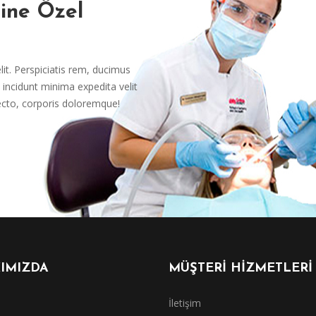
rine Özel
it. Perspiciatis rem, ducimus
incidunt minima expedita velit
ecto, corporis doloremque!
IMIZDA
MÜŞTERİ HİZMETLERİ
İletişim