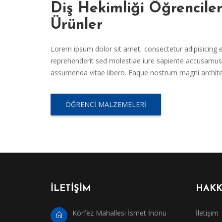
Diş Hekimliği Öğrencile
Ürünler
Lorem ipsum dolor sit amet, consectetur adipisicing el
reprehenderit sed molestiae iure sapiente accusamus 
assumenda vitae libero. Eaque nostrum magni archit
ÖĞRENCI MALZEMELERI
İLETİŞİM
HAKK
Körfez Mahallesi İsmet İnönü
İletişim