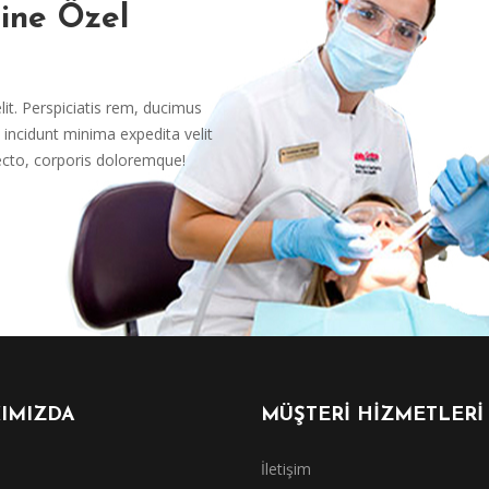
rine Özel
it. Perspiciatis rem, ducimus
incidunt minima expedita velit
ecto, corporis doloremque!
IMIZDA
MÜŞTERİ HİZMETLERİ
İletişim