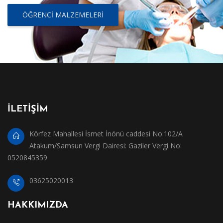
ÖĞRENCI MALZEMELERI
İLETİŞİM
Körfez Mahallesi İsmet İnönü caddesi No:102/A
Atakum/Samsun Vergi Dairesi: Gaziler Vergi No:
0520845359
03625020013
HAKKIMIZDA