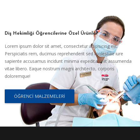
Diş Hekimliği Öğrencilerine Özel Ürünler
Lorem ipsum dolor sit amet, consectetur adipisicing elit.
Perspiciatis rem, ducimus reprehenderit sed molestiae iure
sapiente accusamus incidunt minima expedita velit assumenda
vitae libero. Eaque nostrum magni architecto, corporis
doloremque!
ÖĞRENCI MALZEMELERI