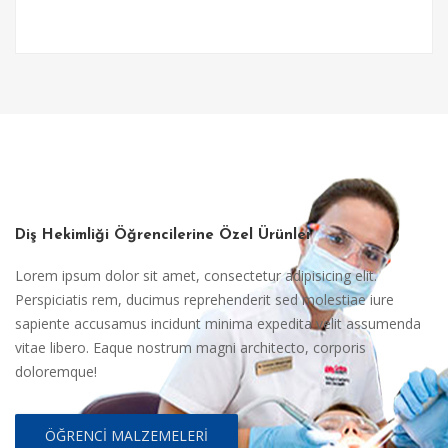
Diş Hekimliği Öğrencilerine Özel Ürünler
Lorem ipsum dolor sit amet, consectetur adipisicing elit.
Perspiciatis rem, ducimus reprehenderit sed molestiae iure
sapiente accusamus incidunt minima expedita velit assumenda
vitae libero. Eaque nostrum magni architecto, corporis
doloremque!
ÖĞRENCI MALZEMELERI