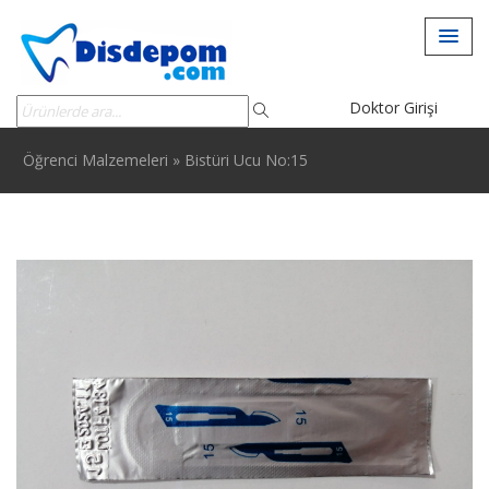
Doktor Girişi
Öğrenci Malzemeleri
»
Bistüri Ucu No:15