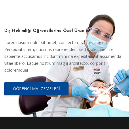
Diş Hekimliği Öğrencilerine Özel Ürünler
Lorem ipsum dolor sit amet, consectetur adipisicing elit.
Perspiciatis rem, ducimus reprehenderit sed molestiae iure
sapiente accusamus incidunt minima expedita velit assumenda
vitae libero. Eaque nostrum magni architecto, corporis
doloremque!
ÖĞRENCI MALZEMELERI