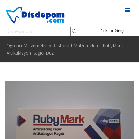
Doktor Girişi
Öğrenci Malzemeleri
»
Restoratif Malzemeleri
»
RubyMark
Artikülasyon Kağıdı Düz