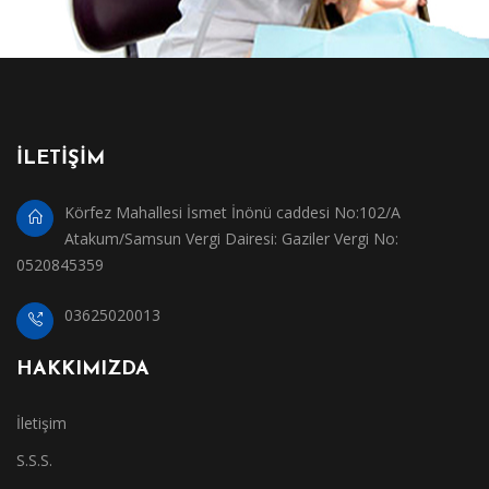
İLETİŞİM
Körfez Mahallesi İsmet İnönü caddesi No:102/A
Atakum/Samsun Vergi Dairesi: Gaziler Vergi No:
0520845359
03625020013
HAKKIMIZDA
İletişim
S.S.S.