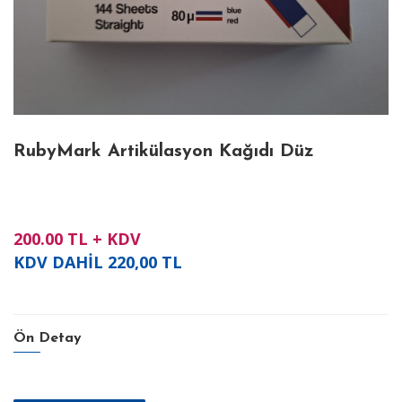
RubyMark Artikülasyon Kağıdı Düz
200.00
TL + KDV
KDV DAHİL
220,00
TL
Ön Detay