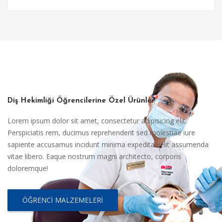
Diş Hekimliği Öğrencilerine Özel Ürünler
Lorem ipsum dolor sit amet, consectetur adipisicing elit.
Perspiciatis rem, ducimus reprehenderit sed molestiae iure
sapiente accusamus incidunt minima expedita velit assumenda
vitae libero. Eaque nostrum magni architecto, corporis
doloremque!
ÖĞRENCI MALZEMELERI