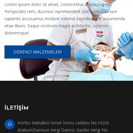
Lorem ipsum dolor sit amet, consectetur adipisicing elit.
Perspiciatis rem, ducimus reprehenderit sed molestiae iure
sapiente accusamus incidunt minima expedita velit assumenda
vitae libero. Eaque nostrum magni architecto, corporis
doloremque!
ÖĞRENCI MALZEMELERI
İLETİŞİM
Körfez Mahallesi İsmet İnönü caddesi No:102/A
Atakum/Samsun Vergi Dairesi: Gaziler Vergi No: