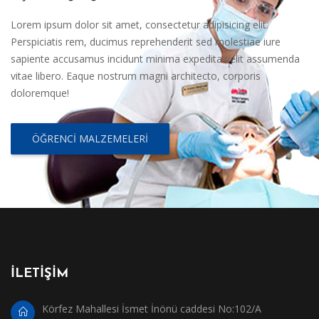
Lorem ipsum dolor sit amet, consectetur adipisicing elit.
Perspiciatis rem, ducimus reprehenderit sed molestiae iure
sapiente accusamus incidunt minima expedita velit assumenda
vitae libero. Eaque nostrum magni architecto, corporis
doloremque!
ÖĞRENCI MALZEMELERI
İLETİŞİM
Körfez Mahallesi İsmet İnönü caddesi No:102/A